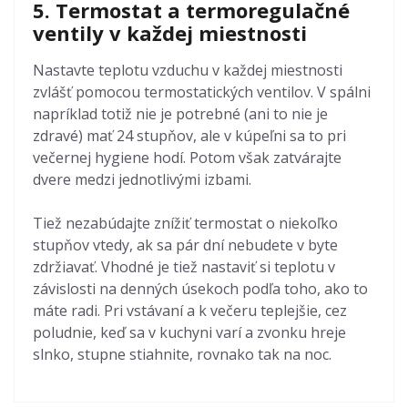
5. Termostat a termoregulačné
ventily v každej miestnosti
Nastavte teplotu vzduchu v každej miestnosti
zvlášť pomocou termostatických ventilov. V spálni
napríklad totiž nie je potrebné (ani to nie je
zdravé) mať 24 stupňov, ale v kúpeľni sa to pri
večernej hygiene hodí. Potom však zatvárajte
dvere medzi jednotlivými izbami.
Tiež nezabúdajte znížiť termostat o niekoľko
stupňov vtedy, ak sa pár dní nebudete v byte
zdržiavať. Vhodné je tiež nastaviť si teplotu v
závislosti na denných úsekoch podľa toho, ako to
máte radi. Pri vstávaní a k večeru teplejšie, cez
poludnie, keď sa v kuchyni varí a zvonku hreje
slnko, stupne stiahnite, rovnako tak na noc.