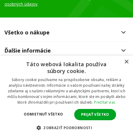
osobných údajov
.
Všetko o nákupe
Ďalšie informácie
×
Táto webová lokalita používa
Otváracia doba
súbory cookie.
Súbory cookie používame na prispôsobenie obsahu, reklám a
Zaujíma vás montáž okien?
analýzu návštevnosti. Informácie o vašom používaní našej stránky
Kontaktné informácie
zdieľame aj s našimi reklamnými a analytickými partnermi, ktorí ich
môžu kombinovať s inými informáciami, ktoré ste im poskytli alebo
Dodávali sme okná do mobilnej chatky
ktoré zhromaždili pri používaní ich služieb.
Prečítať viac
ODMIETNUŤ VŠETKO
PRIJAŤ VŠETKO
POZRITE SA
Česká republika
ZOBRAZIŤ PODROBNOSTI