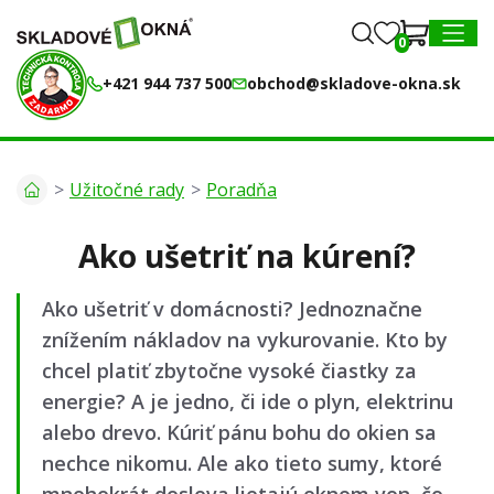
0
0
MENU
+421 944 737 500
obchod@skladove-okna.sk
Užitočné rady
Poradňa
Ako ušetriť na kúrení?
Ako ušetriť v domácnosti? Jednoznačne
znížením nákladov na vykurovanie. Kto by
chcel platiť zbytočne vysoké čiastky za
energie? A je jedno, či ide o plyn, elektrinu
alebo drevo. Kúriť pánu bohu do okien sa
nechce nikomu. Ale ako tieto sumy, ktoré