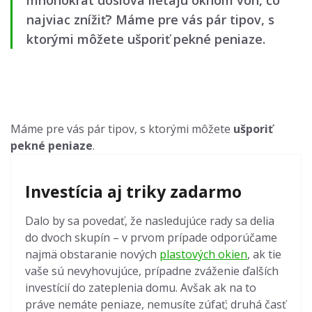
mnohokrát doslova lietajú oknom von, čo
najviac znížiť? Máme pre vás pár tipov, s
ktorými môžete ušporiť pekné peniaze.
Máme pre vás pár tipov, s ktorými môžete
ušporiť
pekné peniaze
.
Investícia aj triky zadarmo
Dalo by sa povedať, že nasledujúce rady sa delia
do dvoch skupín – v prvom prípade odporúčame
najmä obstaranie nových
plastových okien
, ak tie
vaše sú nevyhovujúce, prípadne zváženie ďalších
investícií do zateplenia domu. Avšak ak na to
práve nemáte peniaze, nemusíte zúfať; druhá časť