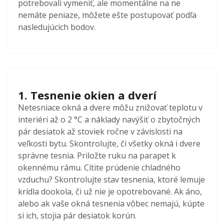
potrebovali vymeniť, ale momentálne na ne
nemáte peniaze, môžete ešte postupovať podľa
nasledujúcich bodov.
1. Tesnenie okien a dverí
Netesniace okná a dvere môžu znižovať teplotu v
interiéri až o 2 °C a náklady navýšiť o zbytočných
pár desiatok až stoviek ročne v závislosti na
veľkosti bytu. Skontrolujte, či všetky okná i dvere
správne tesnia. Priložte ruku na parapet k
okennému rámu. Cítite prúdenie chladného
vzduchu? Skontrolujte stav tesnenia, ktoré lemuje
krídla dookola, či už nie je opotrebované. Ak áno,
alebo ak vaše okná tesnenia vôbec nemajú, kúpte
si ich, stojia pár desiatok korún.