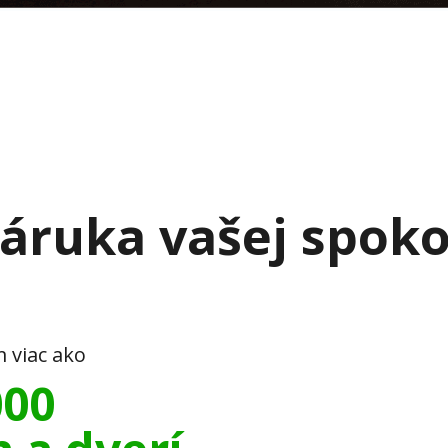
áruka vašej spoko
m viac ako
000