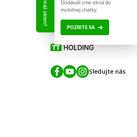
Dodávali sme okná do
mobilnej chatky
SKLADOVÉ-OKNÁ.sk
Tišnovská 2029/51
POZRITE SA
664 34 Kuřim
Sledujte nás