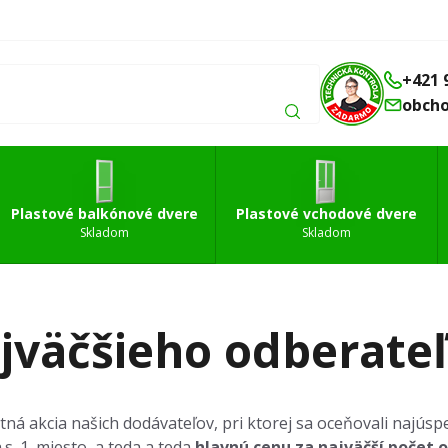
Balkónové
Vchodové
Strešné
á
dvere
dvere
okná
+421 
obch
Plastové balkónové dvere
Plastové vchodové dvere
Skladom
Skladom
ajväčšieho odberate
tná akcia našich dodávateľov, pri ktorej sa oceňovali najús
. 1. miesto, a teda a teda
hlavnú cenu za najväčší počet o