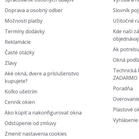
Doprava a osobný odber
Slovník po
Možnosti platby
Užitočné r
Termíny dodávky
Kde naši zá
objednávaj
Reklamácie
Ak potrebu
Časté otázky
Okná podľa
Zľavy
Technická 
Aké okná, dvere a príslušenstvo
ZADARMO
kupujete?
Poradňa
Koľko ušetrím
Overovanie
Cenník okien
Plastové ok
Ako kúpiť a nakonfigurovat okna
Vyhlásenie 
Odstúpenie od zmluvy
Zmeniť nastavenia cookies