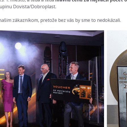
kupinu Dovista/Dobroplast.
ašim zákazníkom, pretože bez vás by sme to nedokázali.