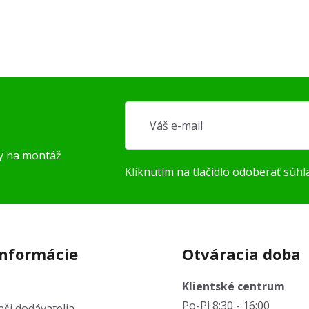
py na montáž
Kliknutím na tlačidlo odoberať súhl
informácie
Otváracia doba
Klientské centrum
Po-Pi 8:30 - 16:00
ši dodávatelia