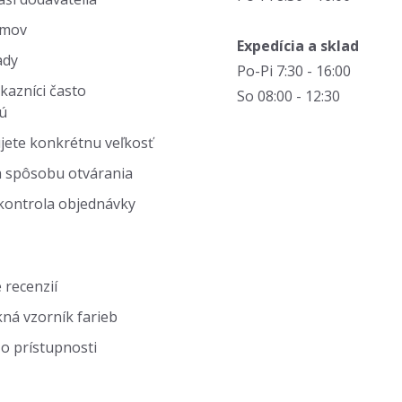
jmov
Expedícia a sklad
ady
Po-Pi 7:30 - 16:00
kazníci často
So 08:00 - 12:30
ú
jete konkrétnu veľkosť
 spôsobu otvárania
kontrola objednávky
 recenzií
ná vzorník farieb
o prístupnosti