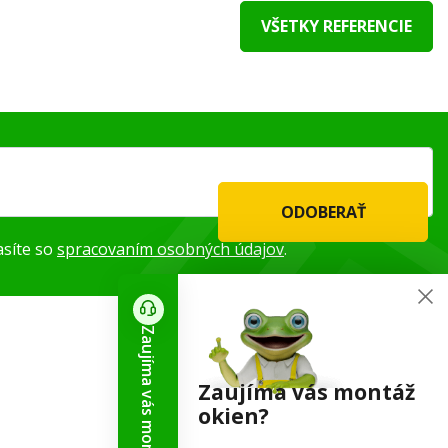
VŠETKY REFERENCIE
ODOBERAŤ
asíte so
spracovaním osobných údajov
.
Zaujíma vás montáž okien?
Kontaktné informácie
Zaujíma vás montáž
okien?
+421 944 737 500
obchod@skladove-okna.sk