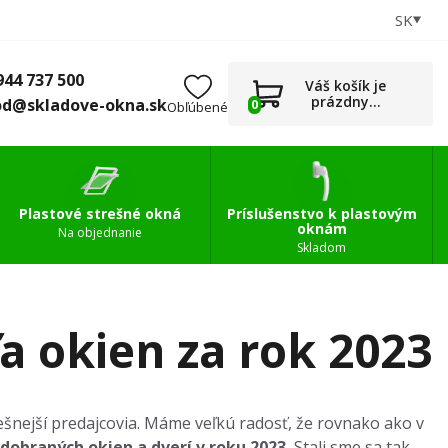
SK
+421 944 737 500
0
Príslušenstvo
obchod@skladove-okna.sk
944 737 500
Váš košík je
prázdny...
od@skladove-okna.sk
0
Obľúbené
Plastové strešné okná
Príslušenstvo k plastovým
oknám
Na objednanie
Skladom
ľa okien za rok 2023
pešnejší predajcovia. Máme veľkú radosť, že rovnako ako v
dobraných okien a dverí v roku 2023.
Stali sme sa tak