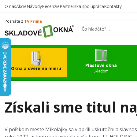
O nás
Akcie
Návody
Recenzie
Partnerská spolupráca
Kontakty
Vytvorte si vlastný
Okn
produkt
Poznáte z
TV Prima
Plastové okná
Okná a dvere na mieru
Skladom
Získali sme titul n
V poľskom meste Mikolajky sa v apríli uskutočnila slávnos
roku 2022, aj tento rok vyhrala naša firma TT HOLDING, a.s