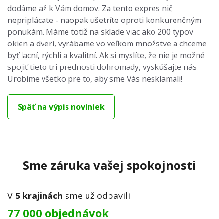
dodáme až k Vám domov. Za tento expres nič
nepriplácate - naopak ušetríte oproti konkurenčným
ponukám. Máme totiž na sklade viac ako 200 typov
okien a dverí, vyrábame vo veľkom množstve a chceme
byť lacní, rýchli a kvalitní. Ak si myslíte, že nie je možné
spojiť tieto tri prednosti dohromady, vyskúšajte nás.
Urobíme všetko pre to, aby sme Vás nesklamali!
Späť na výpis noviniek
Sme záruka vašej spokojnosti
V
5 krajinách
sme už odbavili
77 000 objednávok