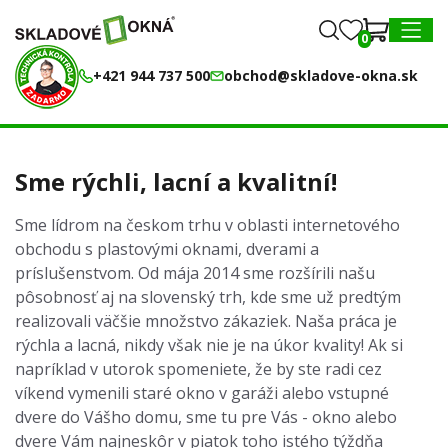
0
0
MENU
+421 944 737 500
obchod@skladove-okna.sk
Sme rýchli, lacní a kvalitní!
Sme lídrom na českom trhu v oblasti internetového
obchodu s plastovými oknami, dverami a
príslušenstvom. Od mája 2014 sme rozšírili našu
pôsobnosť aj na slovenský trh, kde sme už predtým
realizovali väčšie množstvo zákaziek. Naša práca je
rýchla a lacná, nikdy však nie je na úkor kvality! Ak si
napríklad v utorok spomeniete, že by ste radi cez
víkend vymenili staré okno v garáži alebo vstupné
dvere do Vášho domu, sme tu pre Vás - okno alebo
dvere Vám najneskôr v piatok toho istého týždňa