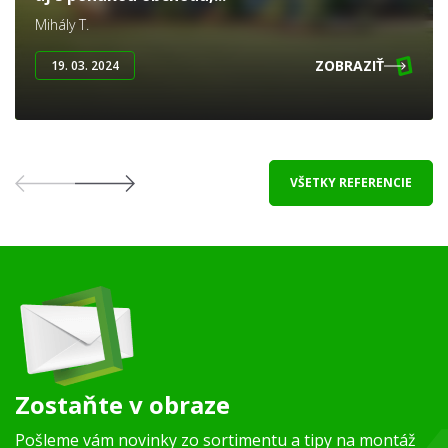
Mihály T.
ZOBRAZIŤ
19. 03. 2024
VŠETKY REFERENCIE
Zostaňte v obraze
Pošleme vám novinky zo sortimentu a tipy na montáž