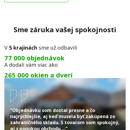
Sme záruka vašej spokojnosti
V
5 krajinách
sme už odbavili
77 000 objednávok
A dodali vám viac ako
265 000 okien a dverí
“Objednávku som dostal presne a čo
najrýchlejšie, aj keď musela byť zakúpená zo
zahraničného skladu. S tovarom som spokojný,
aj s ponukou obchodu,...”