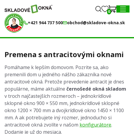
0
0
MENU
+421 944 737 500
obchod@skladove-okna.sk
Premena s antracitovými oknami
Pomáhame k lepším domovom. Pozrite sa, ako
premenili dom u jedného nášho zákazníka nové
antracitové okná. Pretože prevedenie antracit je dnes
populárne, máme aktuálne
černošedé okná skladom
v troch najčastejších rozmeroch – jednokrídlové
sklopné okno 900 × 550 mm, jednokrídlové sklopné
okno 1200 × 700 mm a dvojkrídlové okno 1450 × 1100
mm. A ak potrebujete iný rozmer, jednoducho si
antracitové okná zvolíte v našom
konfigurátore
.
Dodanie je už do mesiaca.