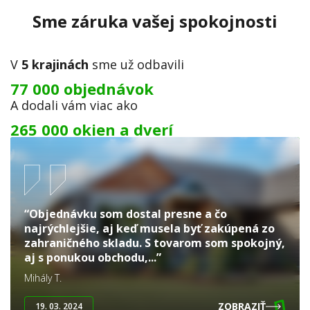
Sme záruka vašej spokojnosti
V
5 krajinách
sme už odbavili
77 000 objednávok
A dodali vám viac ako
265 000 okien a dverí
“Objednávku som dostal presne a čo
najrýchlejšie, aj keď musela byť zakúpená zo
zahraničného skladu. S tovarom som spokojný,
aj s ponukou obchodu,...”
Mihály T.
ZOBRAZIŤ
19. 03. 2024