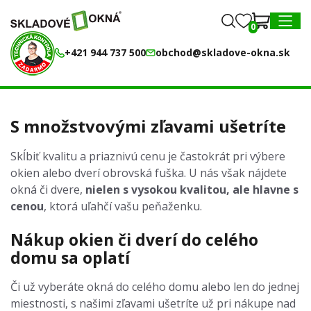
0
0
MENU
+421 944 737 500
obchod@skladove-okna.sk
S množstvovými zľavami ušetríte
Skĺbiť kvalitu a priaznivú cenu je častokrát pri výbere
okien alebo dverí obrovská fuška. U nás však nájdete
okná či dvere,
nielen s vysokou kvalitou, ale hlavne s
cenou
, ktorá uľahčí vašu peňaženku.
Nákup okien či dverí do celého
domu sa oplatí
Či už vyberáte okná do celého domu alebo len do jednej
miestnosti, s našimi zľavami ušetríte už pri nákupe nad