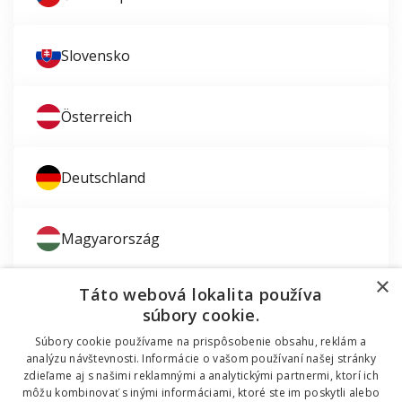
Slovensko
Österreich
Deutschland
Magyarország
×
Táto webová lokalita používa
súbory cookie.
Súbory cookie používame na prispôsobenie obsahu, reklám a
Zaujíma vás montáž okien?
analýzu návštevnosti. Informácie o vašom používaní našej stránky
zdieľame aj s našimi reklamnými a analytickými partnermi, ktorí ich
© 2011 - 2026 TT HOLDING, a.s. Už 12 rokov vám
môžu kombinovať s inými informáciami, ktoré ste im poskytli alebo
Dodávali sme okná do mobilnej chatky