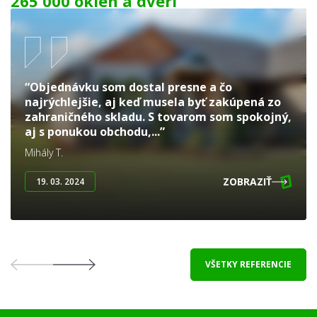
265 000 okien a dverí
“Objednávku som dostal presne a čo
najrýchlejšie, aj keď musela byť zakúpená zo
zahraničného skladu. S tovarom som spokojný,
aj s ponukou obchodu,...”
Mihály T.
ZOBRAZIŤ
19. 03. 2024
VŠETKY REFERENCIE