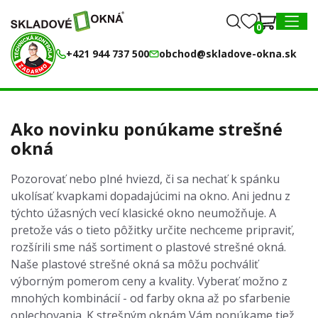
0
0
MENU
+421 944 737 500
obchod@skladove-okna.sk
Ako novinku ponúkame strešné
okná
Pozorovať nebo plné hviezd, či sa nechať k spánku
ukolísať kvapkami dopadajúcimi na okno. Ani jednu z
týchto úžasných vecí klasické okno neumožňuje. A
pretože vás o tieto pôžitky určite nechceme pripraviť,
rozšírili sme náš sortiment o plastové strešné okná.
Naše plastové strešné okná sa môžu pochváliť
výborným pomerom ceny a kvality. Vyberať možno z
mnohých kombinácií - od farby okna až po sfarbenie
oplechovania. K strešným oknám Vám ponúkame tiež