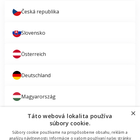
Česká republika
Slovensko
Österreich
Deutschland
Magyarország
×
Táto webová lokalita používa
súbory cookie.
Súbory cookie používame na prispôsobenie obsahu, reklám a
Zaujíma vás montáž okien?
analýzu návštevnosti. Informácie o vašom používaní našej stránky