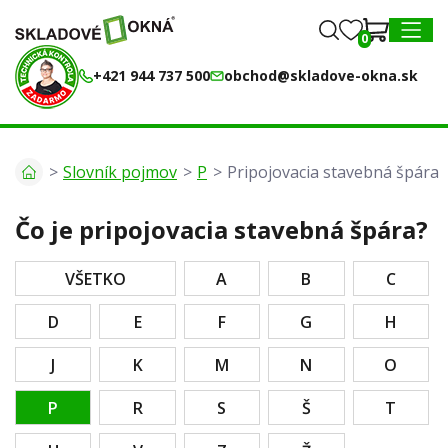
0
0
MENU
+421 944 737 500
obchod@skladove-okna.sk
Slovník pojmov
P
Pripojovacia stavebná špára
Čo je pripojovacia stavebná špára?
VŠETKO
A
B
C
D
E
F
G
H
J
K
M
N
O
P
R
S
Š
T