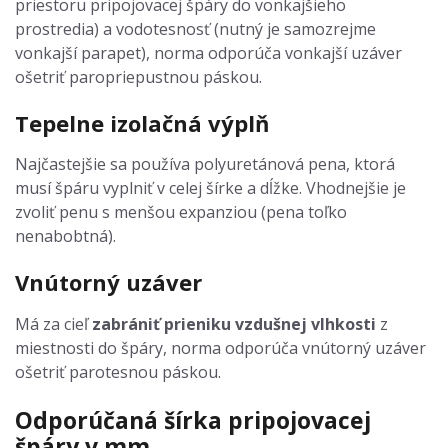
priestoru pripojovacej špáry do vonkajšieho
prostredia) a vodotesnosť (nutný je samozrejme
vonkajší parapet), norma odporúča vonkajší uzáver
ošetriť paropriepustnou páskou.
Tepelne izolačná výplň
Najčastejšie sa používa polyuretánová pena, ktorá
musí špáru vyplniť v celej šírke a dĺžke. Vhodnejšie je
zvoliť penu s menšou expanziou (pena toľko
nenabobtná).
Vnútorný uzáver
Má za cieľ
zabrániť prieniku vzdušnej vlhkosti
z
miestnosti do špáry, norma odporúča vnútorný uzáver
ošetriť parotesnou páskou.
Odporúčaná šírka pripojovacej
špáry v mm