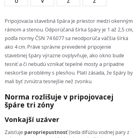
U
V
Z
Ž
Pripojovacia stavebná špára je priestor medzi okenným
rámom a stenou. Odporúčaná šírka špáry je 1 až 2,5 cm,
podľa normy ČSN 74 6077 sa neodporúča väčšia šírka
ako 4 cm. Práve správne prevedené pripojenie
stavebnej špáry výrazne ovplyvňuje, ako okno bude
tesniť a či nebudú vznikať tepelné mosty a prípadne
neskoršie problémy s plesňou. Platí zásada, že špáry by
mali byť zvnútra tesnejšie než zvonku.
Norma rozlišuje v pripojovacej
špáre tri zóny
Vonkajší uzáver
Zaisťuje
paropriepustnosť
(teda difúziu vodnej pary z