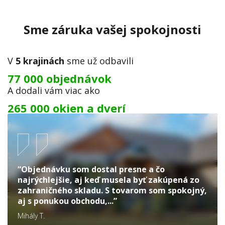
Sme záruka vašej spokojnosti
V
5 krajinách
sme už odbavili
77 000 objednávok
A dodali vám viac ako
265 000 okien a dverí
“Objednávku som dostal presne a čo
najrýchlejšie, aj keď musela byť zakúpená zo
zahraničného skladu. S tovarom som spokojný,
aj s ponukou obchodu,...”
Mihály T.