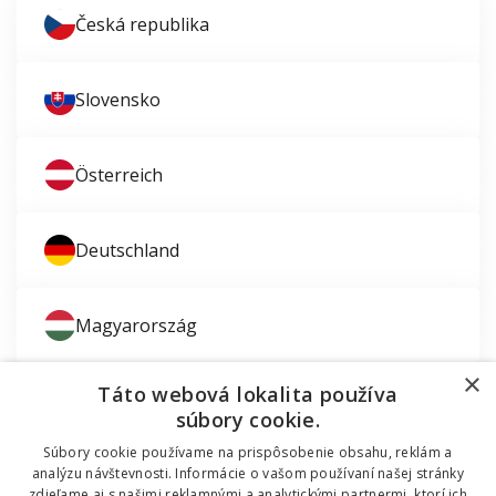
Česká republika
Slovensko
Österreich
Deutschland
Magyarország
×
Táto webová lokalita používa
súbory cookie.
Súbory cookie používame na prispôsobenie obsahu, reklám a
Zaujíma vás montáž okien?
analýzu návštevnosti. Informácie o vašom používaní našej stránky
zdieľame aj s našimi reklamnými a analytickými partnermi, ktorí ich