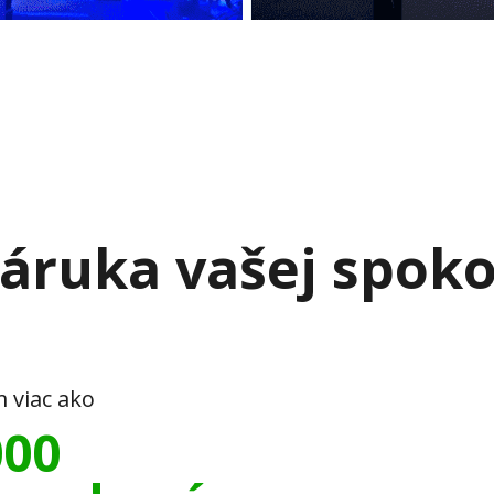
áruka vašej spoko
m viac ako
000