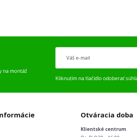
py na montáž
Kliknutím na tlačidlo odoberať súhl
informácie
Otváracia doba
Klientské centrum