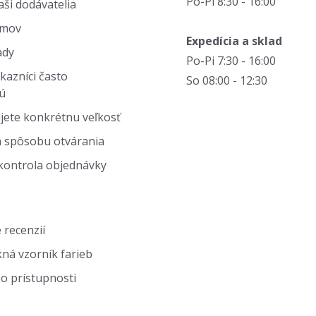
Po-Pi 8:30 - 16:00
ši dodávatelia
jmov
Expedícia a sklad
ady
Po-Pi 7:30 - 16:00
kazníci často
So 08:00 - 12:30
ú
jete konkrétnu veľkosť
 spôsobu otvárania
kontrola objednávky
 recenzií
ná vzorník farieb
o prístupnosti