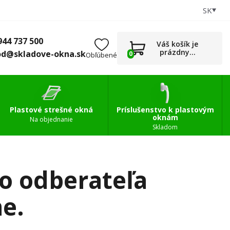
SK
+421 944 737 500
0
Príslušenstvo
obchod@skladove-okna.sk
944 737 500
Váš košík je
prázdny...
od@skladove-okna.sk
0
Obľúbené
Plastové strešné okná
Príslušenstvo k plastovým
oknám
Na objednanie
Skladom
ho odberateľa
e.