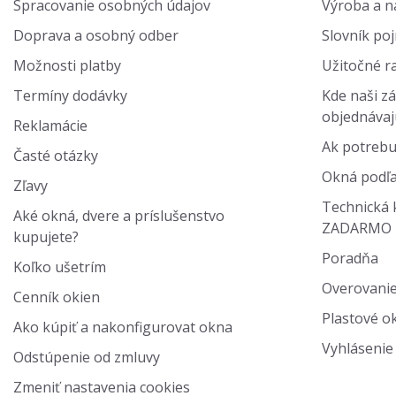
Spracovanie osobných údajov
Výroba a na
Doprava a osobný odber
Slovník po
Možnosti platby
Užitočné r
Termíny dodávky
Kde naši zá
objednávaj
Reklamácie
Ak potrebu
Časté otázky
Okná podľa
Zľavy
Technická 
Aké okná, dvere a príslušenstvo
ZADARMO
kupujete?
Poradňa
Koľko ušetrím
Overovanie
Cenník okien
Plastové ok
Ako kúpiť a nakonfigurovat okna
Vyhlásenie 
Odstúpenie od zmluvy
Zmeniť nastavenia cookies