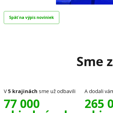
Späť na výpis noviniek
Sme z
V
5 krajinách
sme už odbavili
A dodali vá
77 000
265 