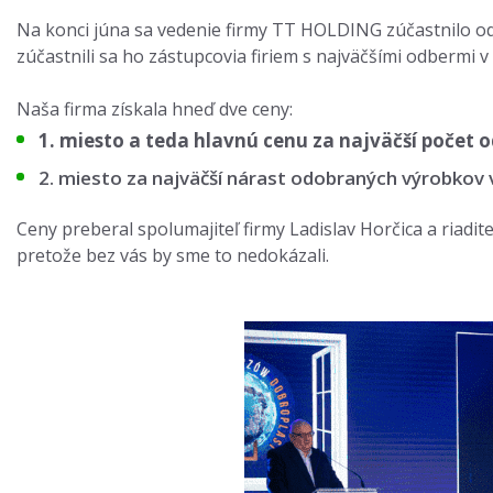
Na konci júna sa vedenie firmy TT HOLDING zúčastnilo od
zúčastnili sa ho zástupcovia firiem s najväčšími odbermi v
Naša firma získala hneď dve ceny:
1. miesto a teda hlavnú cenu za najväčší počet o
2. miesto za najväčší nárast odobraných výrobkov 
Ceny preberal spolumajiteľ firmy Ladislav Horčica a riad
pretože bez vás by sme to nedokázali.