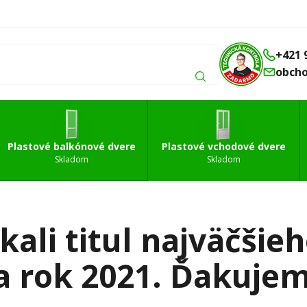
Balkónové
Vchodové
Strešné
á
dvere
dvere
okná
+421 
obch
Plastové balkónové dvere
Plastové vchodové dvere
Skladom
Skladom
ali titul najväčšie
a rok 2021. Ďakujem