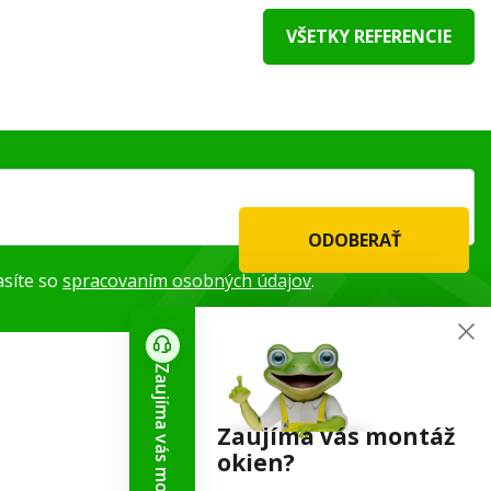
VŠETKY REFERENCIE
ODOBERAŤ
asíte so
spracovaním osobných údajov
.
Zaujíma vás montáž okien?
Kontaktné informácie
Zaujíma vás montáž
okien?
+421 944 737 500