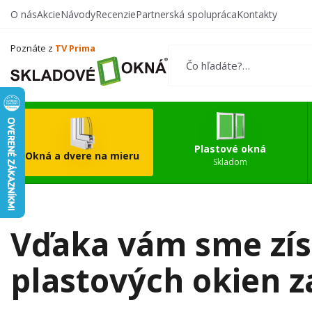
O nás
Akcie
Návody
Recenzie
Partnerská spolupráca
Kontakty
Vytvorte si vlastný
Okn
produkt
Poznáte z
TV Prima
Plastové okná
Okná a dvere na mieru
Skladom
Vďaka vám sme získ
plastových okien z