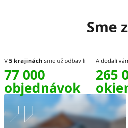
Sme z
V
5 krajinách
sme už odbavili
A dodali vá
77 000
265 
objednávok
okie