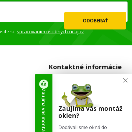
ODOBERAŤ
asíte so
spracovaním osobných údajov
.
Kontaktné informácie
+421 944 737 500
obchod@skladove-okna.sk
Zaujíma vás montáž okien?
SKLADOVÉ-OKNÁ.sk
Zaujíma vás montáž
Tišnovská 2029/51
okien?
664 34 Kuřim
Dodávali sme okná do