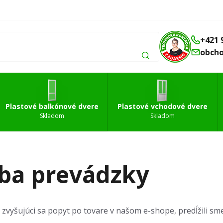
Balkónové
Vchodové
Strešné
á
dvere
dvere
okná
+421 
obch
Plastové balkónové dvere
Plastové vchodové dvere
Skladom
Skladom
ba prevádzky
 zvyšujúci sa popyt po tovare v našom e-shope, predĺžili s