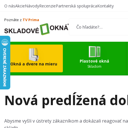
O nás
Akcie
Návody
Recenzie
Partnerská spolupráca
Kontakty
Vytvorte si vlastný
Okn
produkt
Poznáte z
TV Prima
Plastové okná
Okná a dvere na mieru
Skladom
Nová predĺžená do
Abysme vyšli v ústrety zákazníkom a dokázali reagovať na
sklade.