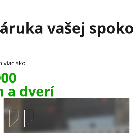
áruka vašej spoko
m viac ako
000
n a dverí