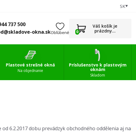
SK
+421 944 737 500
0
Príslušenstvo
obchod@skladove-okna.sk
944 737 500
Váš košík je
prázdny...
od@skladove-okna.sk
0
Obľúbené
Plastové strešné okná
Príslušenstvo k plastovým
oknám
Na objednanie
Skladom
me od 6.2.2017 dobu prevádzyk obchodného oddělenia aj na