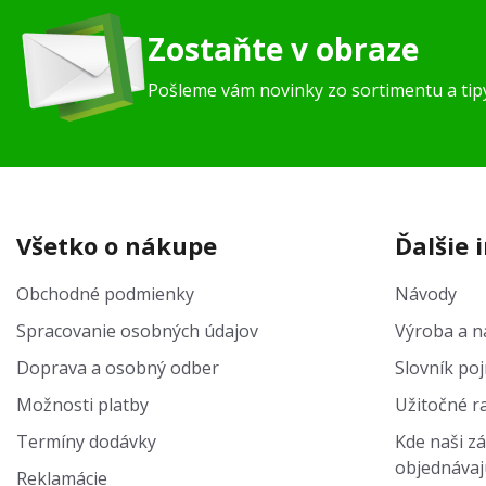
Zostaňte v obraze
Pošleme vám novinky zo sortimentu a ti
Všetko o nákupe
Ďalšie 
Obchodné podmienky
Návody
Spracovanie osobných údajov
Výroba a na
Doprava a osobný odber
Slovník po
Možnosti platby
Užitočné r
Termíny dodávky
Kde naši zá
objednávaj
Reklamácie