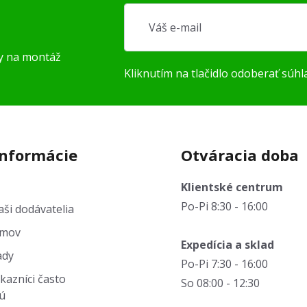
py na montáž
Kliknutím na tlačidlo odoberať súhl
informácie
Otváracia doba
Klientské centrum
Po-Pi 8:30 - 16:00
ši dodávatelia
jmov
Expedícia a sklad
ady
Po-Pi 7:30 - 16:00
kazníci často
So 08:00 - 12:30
ú